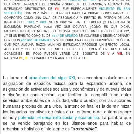
CUADRANTE NORDESTE DE ESPAÑA Y SUROESTE DE FRANCIA, Y ALCANZÓ UNA
INTENSIDAD DESTRUCTIVA DE
VIII
. FUE ESPECIALMENTE
VIOLENTO EN SAN
SEBASTIÁN
, UNA VEZ MÁS EL TERRENO BAJO LA CIUDAD DONOSTIARRA SE
COMPORTÓ COMO UNA CAJA DE RESONANCIA Y REPITIÓ EL PATRÓN DE LOS
IMPACTOS DE
1923
Y
1929
. SI EN 1967 YA ERA LA TERCERA (O LA CUARTA SI
INCLUIMOS PAMPLONA 1903) VEZ QUE OCURRÍA ¿CÓMO ES QUE DICHA
MACROESTRUCTURA NO HA SIDO TODAVÍA OBJETO DE UN ESTUDIO DEDICADO?,
¿Y SI UN EVENTO COMO EL DE
1817 DE ARNEDO
SE VOLVIESE A DESENCADENAR?
HOY UNOS
450.000 HABITANTES
VIVEN SOBRE UNA CIRCUNSCRIPCIÓN GEOLÓGICA
QUE POR ALGUNA RAZÓN AÚN NO ESTUDIADA PRODUCE UN EFECTO LOCAL
ACUSADO Y QUE DURANTE EL SIGLO XX, SE EXPERIMENTÓ EN TRES O MÁS
OCASIONES. EN ROJO PUEDEN VERSE LAS ISOSISTAS DE
V
A
VIII
, EN
NARANJA
IV
,
III
EN AMARILLO Y EN AMARILLO CLARO
II
La tarea del
urbanismo del siglo XXI
, es encontrar soluciones de
asignación de espacios físicos para la expansión urbana, de
asignación de actividades sociales y económicas y de nuevas ideas
y diseño de construcción, que faciliten la compatibilidad entre
servicios ambientales de la ciudad, villa o pueblo, con las acciones
humanas propias de una urbe, la intención final es la de minimizar
los impactos negativos de éstas en el entorno o del entorno sobre
éstas y
potenciar el desarrollo social y económico
. La palabra que
se ha venido barajando en los últimos años para hablar de
urbanismo holístico e inteligente es
"sostenible"
.