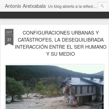
Antonio Aretxabala
Un blog abierto a la reflexión, enfocado a la cultura de mitigar desastres naturales o activados por el ser humano, potenciando una visión holística y participativa, clara y crítica. Un espacio transdisciplinar para el intercambio de ideas entre personas interesadas en salvar lecciones aprendidas y ponerlas en acción, potenciando la resiliencia o capacidad de sobreponerse, ayudando a las comunidades a salir fortalecidas con las mejores herramientas: la cultura, la ciencia y la información.
CONFIGURACIONES URBANAS Y
OCT
CATÁSTROFES, LA DESEQUILIBRADA
31
INTERACCIÓN ENTRE EL SER HUMANO
Y SU MEDIO