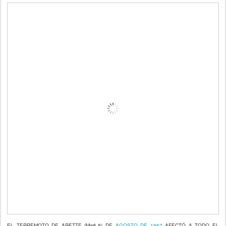
EL TERREMOTO DE ARETTE (Mw5,8) DE
AGOSTO DE 1967
AFECTÓ A TODO EL