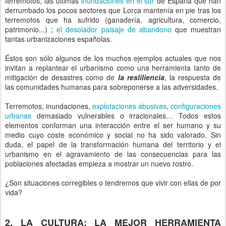
terremotos; las últimas
inundaciones en el sur
de España que han
derrumbado los pocos sectores que Lorca mantenía en pie tras los
terremotos que ha sufrido (ganadería, agricultura, comercio,
patrimonio...) ;
el desolador paisaje de abandono
que muestran
tantas urbanizaciones españolas.
Éstos son sólo algunos de los muchos ejemplos actuales que nos
invitan a replantear el urbanismo como una herramienta tanto de
mitigación de desastres como de
la resliliencia
, la respuesta de
las comunidades humanas para sobreponerse a las adversidades.
Terremotos, inundaciones,
explotaciones abusivas
,
configuraciones
urbanas
demasiado vulnerables o irracionales… Todos estos
elementos conforman una interacción entre el ser humano y su
medio cuyo coste económico y social no ha sido valorado. Sin
duda, el papel de la transformación humana del territorio y el
urbanismo en el agravamiento de las consecuencias para las
poblaciones afectadas empieza a mostrar un nuevo rostro.
¿Son situaciones corregibles o tendremos que vivir con ellas de por
vida?
2. LA CULTURA: LA MEJOR HERRAMIENTA