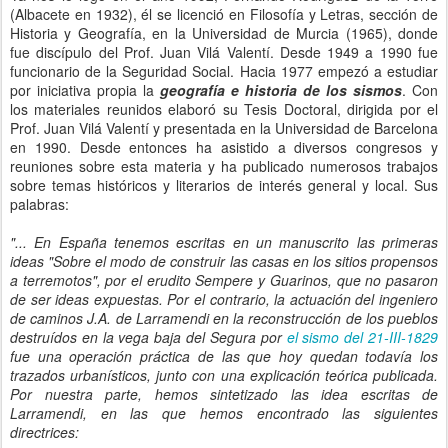
(Albacete en 1932), él se licenció en Filosofía y Letras, sección de
Historia y Geografía, en la Universidad de Murcia (1965), donde
fue discípulo del Prof. Juan Vilá Valentí. Desde 1949 a 1990 fue
funcionario de la Seguridad Social. Hacia 1977 empezó a estudiar
por iniciativa propia la
geografía e historia de los sismos
. Con
los materiales reunidos elaboró su Tesis Doctoral, dirigida por el
Prof. Juan Vilá Valentí y presentada en la Universidad de Barcelona
en 1990. Desde entonces ha asistido a diversos congresos y
reuniones sobre esta materia y ha publicado numerosos trabajos
sobre temas históricos y literarios de interés general y local. Sus
palabras:
"... En España tenemos escritas en un manuscrito las primeras
ideas "Sobre el modo de construir las casas en los sitios propensos
a terremotos", por el erudito Sempere y Guarinos, que no pasaron
de ser ideas expuestas. Por el contrario, la actuación del ingeniero
de caminos J.A. de Larramendi en la reconstrucción de los pueblos
destruídos en la vega baja del Segura por
el sismo del 21-III-1829
fue una operación práctica de las que hoy quedan todavía los
trazados urbanísticos, junto con una explicación teórica publicada.
Por nuestra parte, hemos sintetizado las idea escritas de
Larramendi, en las que hemos encontrado las siguientes
directrices: