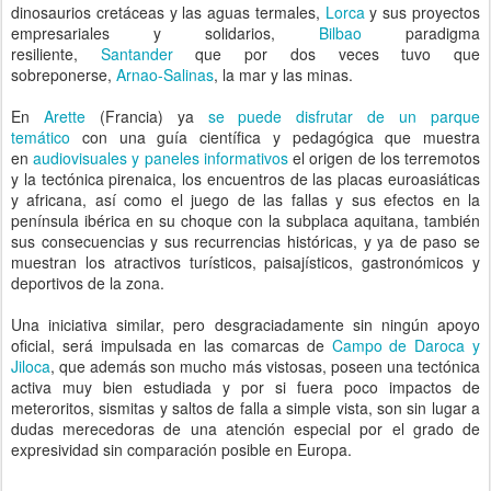
dinosaurios cretáceas y las aguas termales,
Lorca
y sus proyectos
empresariales y solidarios,
Bilbao
paradigma
resiliente,
Santander
que por dos veces tuvo que
sobreponerse,
Arnao-Salinas
, la mar y las minas.
En
Arette
(Francia) ya
se puede disfrutar de un parque
temático
con una guía científica y pedagógica que muestra
en
audiovisuales y paneles informativos
el origen de los terremotos
y la tectónica pirenaica, los encuentros de las placas euroasiáticas
y africana, así como el juego de las fallas y sus efectos en la
península ibérica en su choque con la subplaca aquitana, también
sus consecuencias y sus recurrencias históricas, y ya de paso se
muestran los atractivos turísticos, paisajísticos, gastronómicos y
deportivos de la zona.
Una iniciativa similar, pero desgraciadamente sin ningún apoyo
oficial, será impulsada en las comarcas de
Campo de Daroca y
Jiloca
, que además son mucho más vistosas, poseen una tectónica
activa muy bien estudiada y por si fuera poco impactos de
meteroritos, sismitas y saltos de falla a simple vista, son sin lugar a
dudas merecedoras de una atención especial por el grado de
expresividad sin comparación posible en Europa.